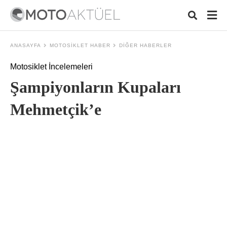
ANASAYFA
MOTOSIKLET HABER
DIĞER HABERLER
Motosiklet İncelemeleri
Typ
Şampiyonların Kupaları
your
sear
quer
Mehmetçik’e
and
hit
ente