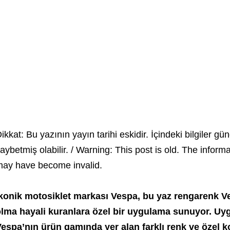
ikkat: Bu yazının yayın tarihi eskidir. İçindeki bilgiler gün
aybetmiş olabilir. / Warning: This post is old. The inform
ay have become invalid.
konik motosiklet markası
Vespa, bu yaz rengarenk V
olma
hayali kuranlara özel bir uygulama sunuyor. Uy
espa’nın ürün gamında yer alan farklı renk ve özel k