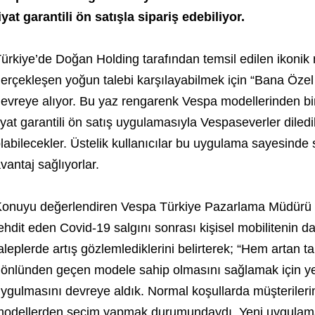
iyat garantili ön satışla sipariş edebiliyor.
ürkiye’de Doğan Holding tarafından temsil edilen ikonik
erçekleşen yoğun talebi karşılayabilmek için “Bana Öze
evreye alıyor. Bu yaz rengarenk Vespa modellerinden bir
iyat garantili ön satış uygulamasıyla Vespaseverler diled
labilecekler. Üstelik kullanıcılar bu uygulama sayesinde s
vantaj sağlıyorlar.
onuyu değerlendiren Vespa Türkiye Pazarlama Müdürü Şi
ehdit eden Covid-19 salgını sonrası kişisel mobilitenin da
aleplerde artış gözlemlediklerini belirterek; “Hem artan
önlünden geçen modele sahip olmasını sağlamak için yeni 
ygulmasını devreye aldık. Normal koşullarda müşterileri
odellerden seçim yapmak durumundaydı. Yeni uygulama