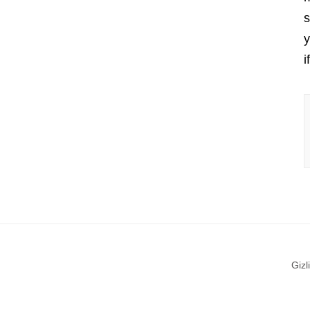
s
y
i
Gizli