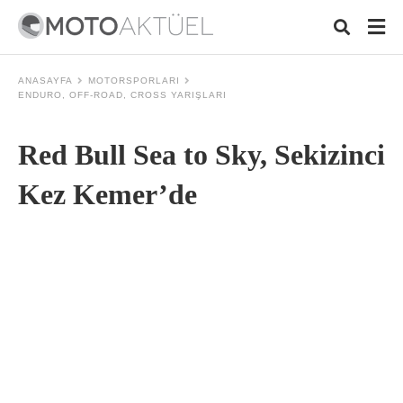
ANASAYFA
MOTORSPORLARI
ENDURO, OFF-ROAD, CROSS YARIŞLARI
Typ
Red Bull Sea to Sky, Sekizinci
your
sea
que
Kez Kemer’de
and
hit
ente