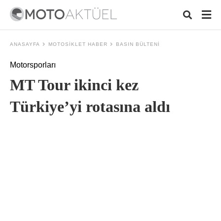
ANASAYFA
MOTOSIKLET HABER
BASIN BÜLTENI
Motorsporları
Typ
MT Tour ikinci kez
your
sear
quer
Türkiye’yi rotasına aldı
and
hit
ente