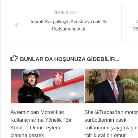
ÖNCEKI YAZI
Toprak Razgatlıoğlu Avustralya’daki İlk
Podyumunu Aldı
Yö
BUNLAR DA HOŞUNUZA GIDEBILIR...
Aytemiz’den Motosiklet
Shell&Turcas’tan motor
Kullanıcılarına Yönelik “Bir
sürücülerinin kask
Kural, 1 Ömür” eylem
kullanımını yaygınlaştı
planına destek
“bir kural bir ömür“