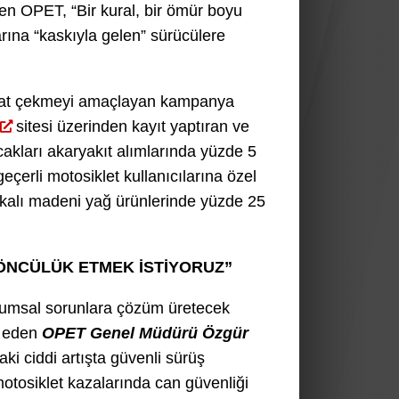
en OPET, “Bir kural, bir ömür boyu
arına “kaskıyla gelen” sürücülere
ikkat çekmeyi amaçlayan kampanya
sitesi üzerinden kayıt yaptıran ve
kları akaryakıt alımlarında yüzde 5
çerli motosiklet kullanıcılarına özel
kalı madeni yağ ürünlerinde yüzde 25
ÖNCÜLÜK ETMEK İSTİYORUZ”
plumsal sorunlara çözüm üretecek
e eden
OPET Genel Müdürü Özgür
ki ciddi artışta güvenli sürüş
otosiklet kazalarında can güvenliği