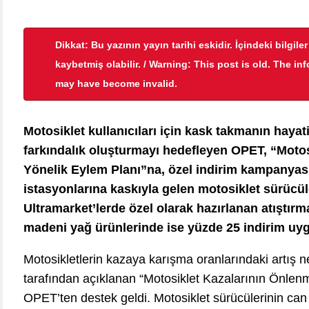
Dikkat: Bu yazının yayın tarihi eskidir. İçindeki bilgile
kaybetmiş olabilir. / Warning: This post is old. The in
may have become invalid.
Motosiklet kullanıcıları için kask takmanın haya
farkındalık oluşturmayı hedefleyen OPET, “Moto
Yönelik Eylem Planı”na, özel indirim kampanyası
istasyonlarına kaskıyla gelen motosiklet sürücül
Ultramarket’lerde özel olarak hazırlanan atıştı
madeni yağ ürünlerinde ise yüzde 25 indirim uy
Motosikletlerin kazaya karışma oranlarındaki artış ned
tarafından açıklanan “Motosiklet Kazalarının Önlen
OPET’ten destek geldi. Motosiklet sürücülerinin can