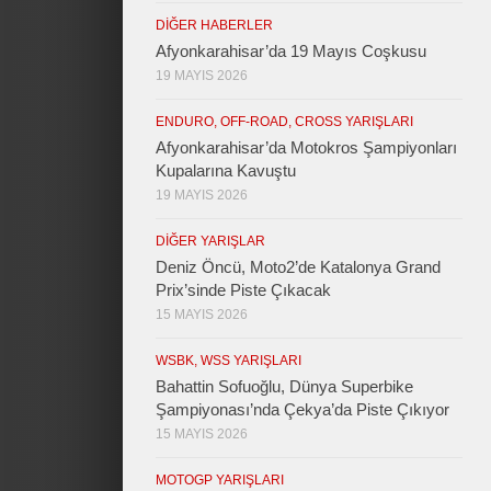
DIĞER HABERLER
Afyonkarahisar’da 19 Mayıs Coşkusu
19 MAYIS 2026
ENDURO, OFF-ROAD, CROSS YARIŞLARI
Afyonkarahisar’da Motokros Şampiyonları
Kupalarına Kavuştu
19 MAYIS 2026
DIĞER YARIŞLAR
Deniz Öncü, Moto2’de Katalonya Grand
Prix’sinde Piste Çıkacak
15 MAYIS 2026
WSBK, WSS YARIŞLARI
Bahattin Sofuoğlu, Dünya Superbike
Şampiyonası’nda Çekya’da Piste Çıkıyor
15 MAYIS 2026
MOTOGP YARIŞLARI