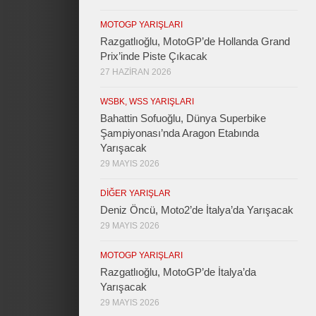
MOTOGP YARIŞLARI
Razgatlıoğlu, MotoGP’de Hollanda Grand
Prix’inde Piste Çıkacak
27 HAZIRAN 2026
WSBK, WSS YARIŞLARI
Bahattin Sofuoğlu, Dünya Superbike
Şampiyonası’nda Aragon Etabında
Yarışacak
29 MAYIS 2026
DIĞER YARIŞLAR
Deniz Öncü, Moto2’de İtalya’da Yarışacak
29 MAYIS 2026
MOTOGP YARIŞLARI
Razgatlıoğlu, MotoGP’de İtalya’da
Yarışacak
29 MAYIS 2026