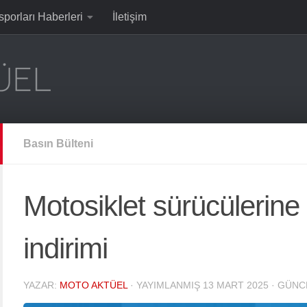
sporları Haberleri
İletişim
Basın Bülteni
Motosiklet sürücülerine
indirimi
YAZAR:
MOTO AKTÜEL
· YAYIMLANMIŞ
13 MART 2025
· GÜNC