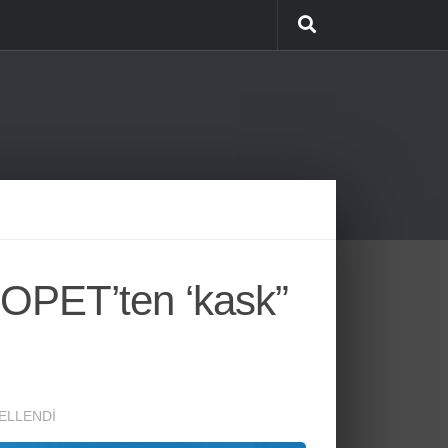
 OPET’ten ‘kask”
ELLENDI