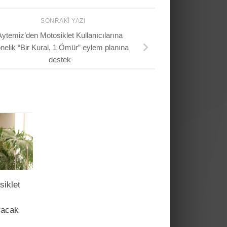
SONRAKI YAZI
Aytemiz’den Motosiklet Kullanıcılarına
nelik “Bir Kural, 1 Ömür” eylem planına
destek
siklet
racak