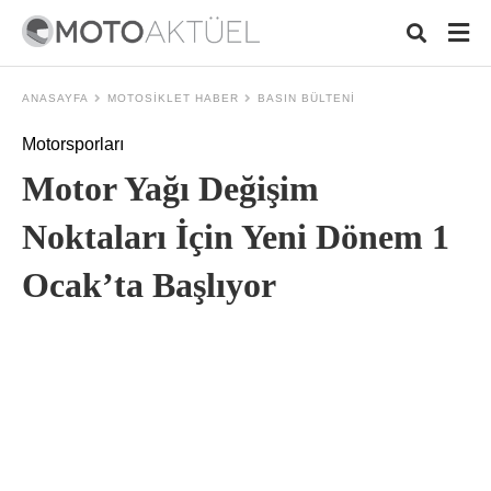
ANASAYFA
MOTOSIKLET HABER
BASIN BÜLTENI
Motorsporları
Typ
Motor Yağı Değişim
your
sear
quer
Noktaları İçin Yeni Dönem 1
and
hit
Ocak’ta Başlıyor
ente