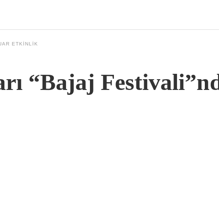
UAR ETKINLIK
rı “Bajaj Festivali”n