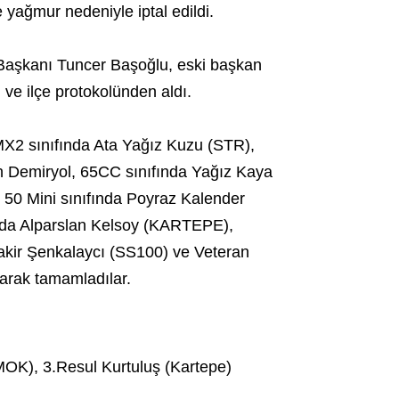
e yağmur nedeniyle iptal edildi.
 Başkanı Tuncer Başoğlu, eski başkan
ve ilçe protokolünden aldı.
MX2 sınıfında Ata Yağız Kuzu (STR),
n Demiryol, 65CC sınıfında Yağız Kaya
 50 Mini sınıfında Poyraz Kalender
nda Alparslan Kelsoy (KARTEPE),
Şakir Şenkalaycı (SS100) ve Veteran
arak tamamladılar.
MOK), 3.Resul Kurtuluş (Kartepe)