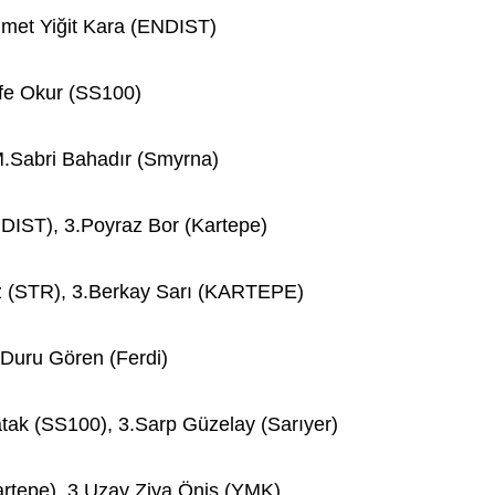
hmet Yiğit Kara (ENDIST)
fe Okur (SS100)
M.Sabri Bahadır (Smyrna)
IST), 3.Poyraz Bor (Kartepe)
z (STR), 3.Berkay Sarı (KARTEPE)
Duru Gören (Ferdi)
tak (SS100), 3.Sarp Güzelay (Sarıyer)
rtepe), 3.Uzay Ziya Öniş (YMK)