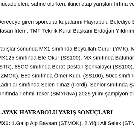
ücadelelere sahne olurken, ikinci etap yarışları fırtına v
ereceye giren sporcular kupalarını Hayrabolu Belediye
asan İrtem, TMF Teknik Kurul Başkanı Erdoğan Yıldırım 
arışlar sonunda MX1 sınıfında Beytullah Gurur (YMK), 
X125 sınıfında Efe Okur (SS100), MX sınıfında Batuha
STR), 85CC sınıfında Berat Destan Şenkalaycı (SS100),
IZMOK), E50 sınıfında Ömer Kudu (SS100), 50cc sınıfı
adınlar sınıfında Selen Tınaz (Ferdi), Senior sınıfında 
ınıfında Fehmi Teker (SMYRNA) 2025 yılını şampiyon ol
6.AYAK HAYRABOLU YARIŞ SONUÇLARI
MX1:
1.Galip Alp Baysan (STMOK), 2.Yiğit Ali Selek (ST