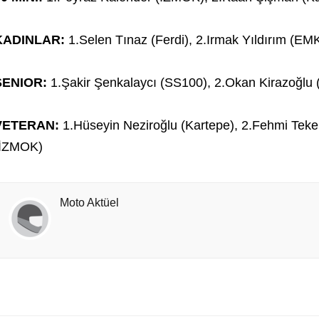
KADINLAR:
1.Selen Tınaz (Ferdi), 2.Irmak Yıldırım (EMK
SENIOR:
1.Şakir Şenkalaycı (SS100), 2.Okan Kirazoğlu
VETERAN:
1.Hüseyin Neziroğlu (Kartepe), 2.Fehmi Tek
(İZMOK)
Moto Aktüel