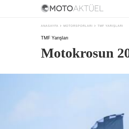
ANASAYFA
MOTORSPORLARI
TMF YARIŞLARI
TMF Yarışları
Motokrosun 202