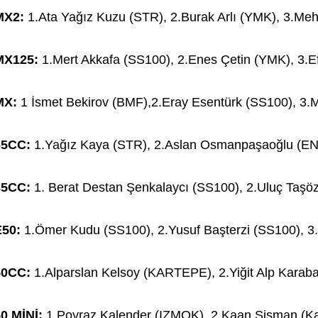
MX2:
1.Ata Yağız Kuzu (STR), 2.Burak Arlı (YMK), 3.Me
MX125:
1.Mert Akkafa (SS100), 2.Enes Çetin (YMK), 3.E
MX:
1 İsmet Bekirov (BMF),2.Eray Esentürk (SS100), 3.
65CC:
1.Yağız Kaya (STR), 2.Aslan Osmanpaşaoğlu (END
85CC:
1. Berat Destan Şenkalaycı (SS100), 2.Uluç Taşö
E50:
1.Ömer Kudu (SS100), 2.Yusuf Başterzi (SS100), 3.
50CC:
1.Alparslan Kelsoy (KARTEPE), 2.Yiğit Alp Karaba
0 MİNİ:
1.Poyraz Kalender (IZMOK), 2.Kaan Şişman (Ka