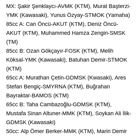
MX: Şakir Şenklaycı-AVMK (KTM), Murat Başterzi-
YMK (Kawasaki), Yunus Özyay-STMOK (Yamaha)
85cc A: Can Öncü-AKUT (KTM), Deniz Öncü-
AKUT (KTM), Muhammed Hamza Zengin-SMSK
(TM)
85cc B: Ozan Gökçayır-FOSK (KTM), Melih
Köksal-YMK (Kawasaki), Batuhan Demir-STMOK
(KTM)
65cc A: Murathan Çetin-GDMSK (Kwasaki), Ares
Stefan Bengiç-SMYRNA (KTM), Buğrahan
Bayraktar-BAMOS (KTM)
65cc B: Taha Cambazoğlu-GDMSK (KTM),
Mustafa Sinan Altuner-MMK (KTM), Soykan Ali İlik-
GDMSK (Kawasaki)
50cc: Alp Ömer Berker-MMK (KTM), Marin Demir