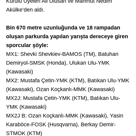
Kurulu Üyeleri Ali Ulusan ve Mahmut Nedim
Akülke’den aldı.
Bin 670 metre uzunluğunda ve 18 rampadan
oluşan parkurda yapılan yarışta dereceye giren
sporcular şöyle:
MX1: Shevki Shevkiev-BAMOS (TM), Batuhan
Demiryol-SMSK (Honda), Ulukan Ulu-YMK
(Kawasaki)
MX2: Mustafa Çetin-YMK (KTM), Batıkan Ulu-YMK
(Kawasaki), Ozan Koçkanlı-MMK (Kawasaki)
MX2J: Mustafa Çetin-YMK (KTM), Batıkan Ulu-
YMK (Kawasaki)
MX2J B: Ozan Koçkanlı-MMK (Kawasaki), Yasin
Karaböce-FOSK (Husqvarna), Berkay Demir-
STMOK (KTM)