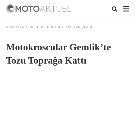
ANASAYFA
MOTORSPORLARI
TMF YARIŞLARI
Motokroscular Gemlik’te
Typ
your
sear
Tozu Toprağa Kattı
quer
and
hit
ente