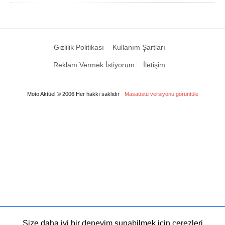
Gizlilik Politikası
Kullanım Şartları
Reklam Vermek İstiyorum
İletişim
Moto Aktüel © 2006 Her hakkı saklıdır
Masaüstü versiyonu görüntüle
Size daha iyi bir deneyim sunabilmek için çerezleri