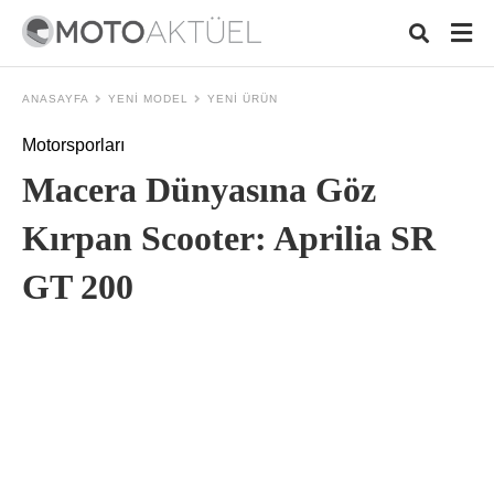
ANASAYFA
YENI MODEL
YENI ÜRÜN
Motorsporları
Typ
Macera Dünyasına Göz
your
sear
quer
Kırpan Scooter: Aprilia SR
and
hit
GT 200
ente