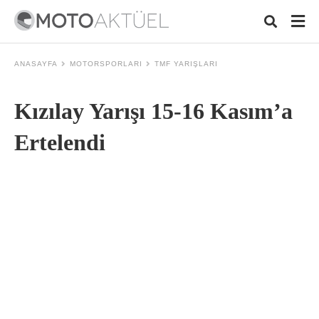
ANASAYFA
MOTORSPORLARI
TMF YARIŞLARI
Kızılay Yarışı 15-16 Kasım’a
Typ
your
sear
Ertelendi
quer
and
hit
ente