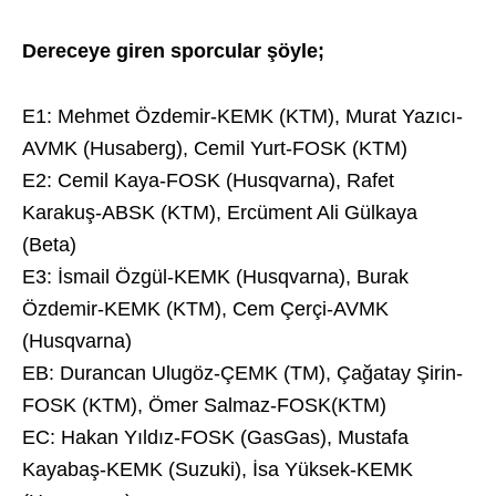
Dereceye giren sporcular şöyle;
E1: Mehmet Özdemir-KEMK (KTM), Murat Yazıcı-
AVMK (Husaberg), Cemil Yurt-FOSK (KTM)
E2: Cemil Kaya-FOSK (Husqvarna), Rafet
Karakuş-ABSK (KTM), Ercüment Ali Gülkaya
(Beta)
E3: İsmail Özgül-KEMK (Husqvarna), Burak
Özdemir-KEMK (KTM), Cem Çerçi-AVMK
(Husqvarna)
EB: Durancan Ulugöz-ÇEMK (TM), Çağatay Şirin-
FOSK (KTM), Ömer Salmaz-FOSK(KTM)
EC: Hakan Yıldız-FOSK (GasGas), Mustafa
Kayabaş-KEMK (Suzuki), İsa Yüksek-KEMK