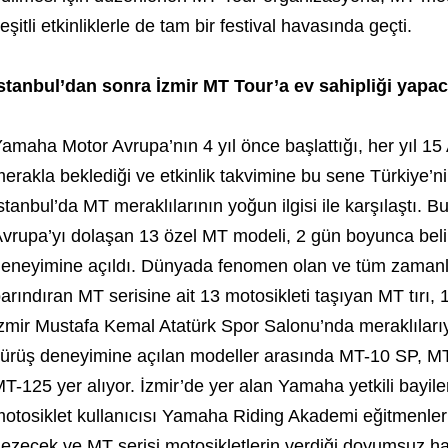
eşitli etkinliklerle de tam bir festival havasında geçti.
stanbul’dan sonra İzmir MT Tour’a ev sahipliği yapac
amaha Motor Avrupa’nın 4 yıl önce başlattığı, her yıl 15
erakla beklediği ve etkinlik takvimine bu sene Türkiye’ni
stanbul’da MT meraklılarının yoğun ilgisi ile karşılaştı. Bu 
vrupa’yı dolaşan 13 özel MT modeli, 2 gün boyunca belir
eneyimine açıldı. Dünyada fenomen olan ve tüm zamanları
arındıran MT serisine ait 13 motosikleti taşıyan MT tırı, 
zmir Mustafa Kemal Atatürk Spor Salonu’nda meraklılar
ürüş deneyimine açılan modeller arasında MT-10 SP, M
T-125 yer alıyor. İzmir’de yer alan Yamaha yetkili bayiler
otosiklet kullanıcısı Yamaha Riding Akademi eğitmenleri 
ezecek ve MT serisi motosikletlerin verdiği doyumsuz h