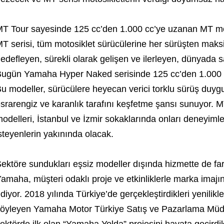
T Tour sayesinde 125 cc’den 1.000 cc’ye uzanan MT mode
T serisi, tüm motosiklet sürücülerine her sürüşten maks
edefleyen, sürekli olarak gelişen ve ilerleyen, dünyada sa
ugün Yamaha Hyper Naked serisinde 125 cc’den 1.000 c
u modeller, sürücülere heyecan verici torklu sürüş du
srarengiz ve karanlık tarafını keşfetme şansı sunuyor.
odelleri, İstanbul ve İzmir sokaklarında onları deneyim
steyenlerin yakınında olacak.
ektöre sundukları eşsiz modeller dışında hizmette de fark
amaha, müşteri odaklı proje ve etkinliklerle marka ima
diyor. 2018 yılında Türkiye’de gerçekleştirdikleri yenilikle
öyleyen Yamaha Motor Türkiye Satış ve Pazarlama Müdür