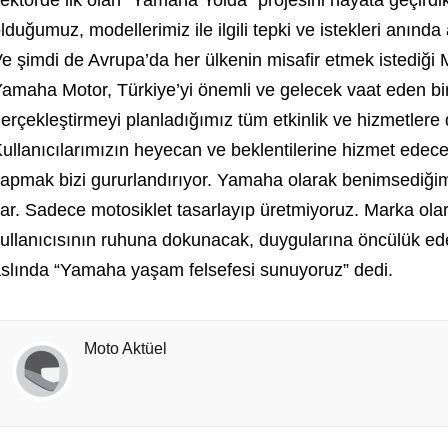
ektörde ilk olan “Yamaha Yolda” projesini hayata geçirdi
lduğumuz, modellerimiz ile ilgili tepki ve istekleri anın
e şimdi de Avrupa’da her ülkenin misafir etmek istediği 
amaha Motor, Türkiye’yi önemli ve gelecek vaat eden bi
erçekleştirmeyi planladığımız tüm etkinlik ve hizmetlere
ullanıcılarımızın heyecan ve beklentilerine hizmet edec
apmak bizi gururlandırıyor. Yamaha olarak benimsediği
ar. Sadece motosiklet tasarlayıp üretmiyoruz. Marka ol
ullanıcısının ruhuna dokunacak, duygularına öncülük edec
slında “Yamaha yaşam felsefesi sunuyoruz” dedi.
Moto Aktüel