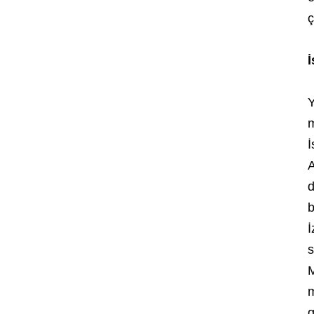
ç
İ
Y
m
İ
A
d
b
İ
s
M
m
g