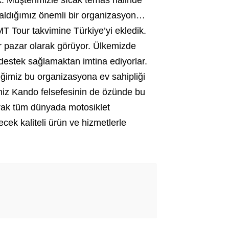
k. Müşterimizle sıcak temas halinde
da aldığımız önemli bir organizasyon…
MT Tour takvimine Türkiye’yi ekledik.
r pazar olarak görüyor. Ülkemizde
 destek sağlamaktan imtina ediyorlar.
eğimiz bu organizasyona ev sahipliği
miz Kando felsefesinin de özünde bu
arak tüm dünyada motosiklet
ek kaliteli ürün ve hizmetlerle