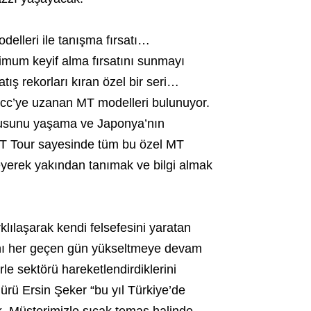
lleri ile tanışma fırsatı…
imum keyif alma fırsatını sunmayı
tış rekorları kıran özel bir seri…
c’ye uzanan MT modelleri bulunuyor.
ygusunu yaşama ve Japonya’nın
 MT Tour sayesinde tüm bu özel MT
leyerek yakından tanımak ve bilgi almak
lılaşarak kendi felsefesini yaratan
jını her geçen gün yükseltmeye devam
rle sektörü hareketlendirdiklerini
ü Ersin Şeker “bu yıl Türkiye’de