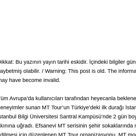
ikkat: Bu yazının yayın tarihi eskidir. İçindeki bilgiler gün
aybetmiş olabilir. / Warning: This post is old. The inform
ay have become invalid.
üm Avrupa’da kullanıcıları tarafından heyecanla beklene
eneyimler sunan MT Tour’un Türkiye’deki ilk durağı İsta
stanbul Bilgi Üniversitesi Santral Kampüsü’nde 2 gün boy
kınına uğradı. Efsanevi MT serisinin şehir sokaklarında mo
dilmesi için düzenlenen MT Tour organizasyonu, MT mode