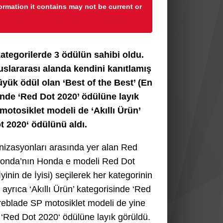
formation it contains may not be current or
ategorilerde 3 ödülün sahibi oldu.
uslararası alanda kendini kanıtlamış
ük ödül olan ‘Best of the Best’ (En
sinde ‘Red Dot 2020’ ödülüne layık
tosiklet modeli de ‘Akıllı Ürün’
t 2020‘ ödülünü aldı.
anizasyonları arasında yer alan Red
. Honda’nın Honda e modeli Red Dot
inin de İyisi) seçilerek her kategorinin
ayrıca ‘Akıllı Ürün’ kategorisinde ‘Red
blade SP motosiklet modeli de yine
le ‘Red Dot 2020‘ ödülüne layık görüldü.