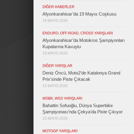
DIĞER HABERLER
Afyonkarahisar’da 19 Mayıs Coşkusu
19 MAYIS 2026
ENDURO, OFF-ROAD, CROSS YARIŞLARI
Afyonkarahisar’da Motokros Şampiyonları
Kupalarına Kavuştu
19 MAYIS 2026
DIĞER YARIŞLAR
Deniz Öncü, Moto2’de Katalonya Grand
Prix’sinde Piste Çıkacak
15 MAYIS 2026
WSBK, WSS YARIŞLARI
Bahattin Sofuoğlu, Dünya Superbike
Şampiyonası’nda Çekya’da Piste Çıkıyor
15 MAYIS 2026
MOTOGP YARIŞLARI