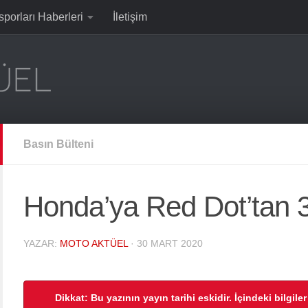
sporları Haberleri
İletişim
Basın Bülteni
Honda’ya Red Dot’tan 
YAZAR:
MOTO AKTÜEL
·
30 MART 2020
Dikkat: Bu yazının yayın tarihi eskidir. İçindeki bilgile