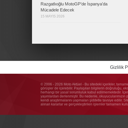
Razgatlıoğlu MotoGP’de İspanya’da
Mücadele Edecek
15 MAYIS 2026
Gizlilik P
© 2006 - 2026 Moto Aktüel - Bu sitedeki içerikler, tamame
görüşler de içerebilir. Paylaşılan bilgilerin doğruluğu, e
herhangi bir yasal sorumluluk kabul edilmemektedir. İçeri
yayınlardan derlenmiştir. Bu nedenle, okuyucularımızın pay
kendi araştırmalarını yapmaları şiddetle tavsiye edilir. S
alınan kararlar ve gerçekleştirilen işlemler tamamen kul