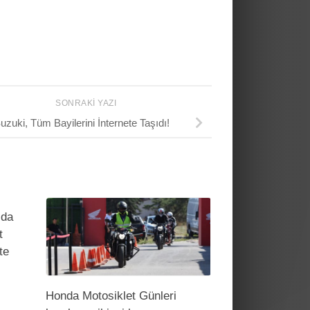
SONRAKI YAZI
uzuki, Tüm Bayilerini İnternete Taşıdı!
 da
t
te
Honda Motosiklet Günleri