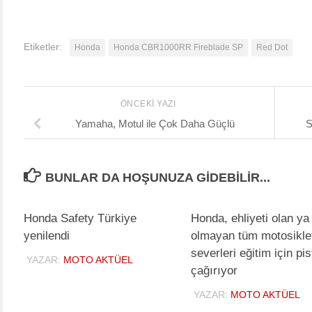
Etiketler:
Honda
Honda CBR1000RR Fireblade SP
Red Dot
ÖNCEKI YAZI
Yamaha, Motul ile Çok Daha Güçlü
S
BUNLAR DA HOŞUNUZA GIDEBILIR...
Honda Safety Türkiye
Honda, ehliyeti olan ya
yenilendi
olmayan tüm motosikle
severleri eğitim için pis
YAZAR:
MOTO AKTÜEL
çağırıyor
YAZAR:
MOTO AKTÜEL