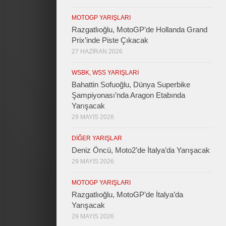
MOTOGP YARIŞLARI
Razgatlıoğlu, MotoGP’de Hollanda Grand
Prix’inde Piste Çıkacak
27 HAZIRAN 2026
WSBK, WSS YARIŞLARI
Bahattin Sofuoğlu, Dünya Superbike
Şampiyonası’nda Aragon Etabında
Yarışacak
29 MAYIS 2026
DIĞER YARIŞLAR
Deniz Öncü, Moto2’de İtalya’da Yarışacak
29 MAYIS 2026
MOTOGP YARIŞLARI
Razgatlıoğlu, MotoGP’de İtalya’da
Yarışacak
29 MAYIS 2026