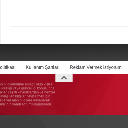
olitikası
Kullanım Şartları
Reklam Vermek İstiyorum
n bilgilendirme amaçlı olup kişisel
ksiksizliği veya güncelliği konusunda
kler, çeşitli kaynaklardan ve benzer
laşılan bilgileri teyit etmek için
itede yer alan bilgilere dayanarak
lanıcının kendi sorumluluğundadır.