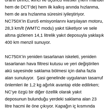
oranlı birinci, ikinci ve üçüncü vitesler (hem manuel
hem de DCT’de) hem ilk kalkış anında hızlanma,
hem de ara hızlanma süresini iyileştiriyor.
NC750X’in Euro5 emisyonlarını karşılayan motoru,
28,3 km/lt (WMTC modu) yakıt tüketiyor ve sele
altına gizlenen 14,1 litrelik yakıt deposuyla yaklaşık
400 km menzil sunuyor.
NC750X’in yeniden tasarlanan iskeleti, yeniden
tasarlanan hava filtresi kutusu ve yeri değiştirilen
akü sayesinde saklama bölmesi için daha fazla
alan sunuluyor. Şasi genelinde uygulanan tasarruf
önlemleri ile 1,2 kg ağırlık avantajı elde edilirken;
NC’ye özgü bir diğer özellik olarak yakıt
deposunun bulunduğu yerdeki saklama alan 23
litre hacmi ile öne çıkıyor. Kapağın iç kısmında