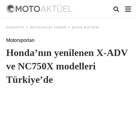
ANASAYFA
MOTOSIKLET HABER
BASIN BÜLTENI
Motorsporları
Typ
Honda’nın yenilenen X-ADV
your
sear
quer
ve NC750X modelleri
and
hit
Türkiye’de
ente