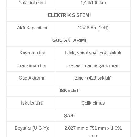
Yakıt tüketimi
1,4 lt/100 km
ELEKTRİK SİSTEMİ
Akü Kapasitesi
12V 6 Ah (10H)
GÜÇ AKTARIMI
Kavrama tipi
Islak, spiral yaylı çok plakalı
Şanzıman tipi
5 vitesli manuel şanzıman
Güç Aktarımı
Zincir (428 baklalı)
İSKELET
İskelet türü
Çelik elmas
ŞASİ
Boyutlar (U,G,Y):
2.027 mm x 751 mm x 1.091
mm