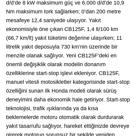
d/d’de 8 kW maksimum güç ve 6.000 d/d’de 10,9
Nm maksimum tork sağlarken; 0’dan 200 metre
mesafeye 12,4 saniyede ulaşıyor. Yakıt
ekonomisiyle öne çıkan CB125F, 1,4 lt/100 km
(66,7 km/lt) yakıt tüketimi değerine ulaşırken; 11
litrelik yakıt deposuyla 730 km’nin üzerinde bir
menzile olanak sağlıyor. Yeni CB125F’deki en
önemli değişiklik olarak modelin donanım
özelliklerine start-stop işlevi ekleniyor. CB125F,
manuel vitesli motosikletler kategorisinde start-stop
özelliğini sunan ilk Honda modeli olarak sürüş
deneyimini daha ekonomik hale getiriyor. Start-stop
teknolojisi, trafik ışıklarında ya da kısa
beklemelerde motoru otomatik olarak durdurarak
yakıt tasarrufu sağlıyor, hareket ettiğinizde devreye
girerek motorun sorunsuz bir şekilde yeniden