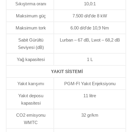
Sıkıştırma oranı
10,0:1
Maksimum güç
7.500 d/d’de 8 kW
Maksimum tork
6.00 d/d’de 10,9 Nm
Sabit Gürültü
Lurban – 67 dB, Lwot – 68,2 dB
Seviyesi (dB)
Yağ kapasitesi
1 L
YAKIT SİSTEMİ
Yakıt karışımı
PGM-FI Yakıt Enjeksiyonu
Yakıt deposu
11 litre
kapasitesi
CO2 emisyonu
32 gr/km
WMTC