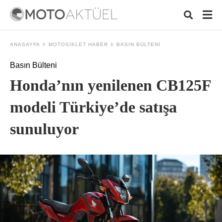
ANASAYFA
MOTOSIKLET HABER
BASIN BÜLTENI
Basın Bülteni
Typ
Honda’nın yenilenen CB125F
your
sear
quer
modeli Türkiye’de satışa
and
hit
sunuluyor
ente