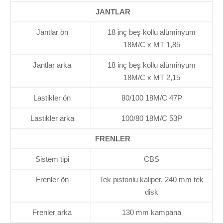
JANTLAR
Jantlar ön
18 inç beş kollu alüminyum
18M/C x MT 1,85
Jantlar arka
18 inç beş kollu alüminyum
18M/C x MT 2,15
Lastikler ön
80/100 18M/C 47P
Lastikler arka
100/80 18M/C 53P
FRENLER
Sistem tipi
CBS
Frenler ön
Tek pistonlu kaliper. 240 mm tek
disk
Frenler arka
130 mm kampana