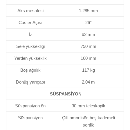
Aks mesafesi
1.285 mm
Caster Açısı
26°
İz
92 mm
Sele yüksekliği
790 mm
Yerden yükseklik
160 mm
Boş ağırlık
117 kg
Dönüş yarıçapı
2,04 m
SÜSPANSİYON
Süspansiyon ön
30 mm teleskopik
Süspansiyon
Çift amortisör, beş kademeli
sertlik