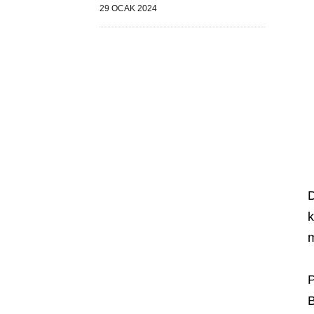
29 OCAK 2024
D
k
m
P
B