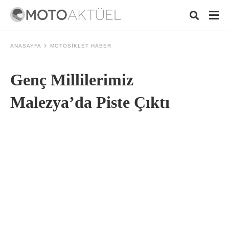
ANASAYFA
MOTOSIKLET HABER
Genç Millilerimiz
Typ
your
sear
Malezya’da Piste Çıktı
quer
and
hit
ente