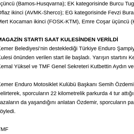
çüncü (Bamos-Husqvarna); EK kategorisinde Burcu Tug
flaz ikinci (AVMK-Sherco); EG kategorisinde Fevzi Bur
ert Kocaman ikinci (FOSK-KTM), Emre Coşar üçüncü 
MAGAZİN STARTI SAAT KULESİNDEN VERİLDİ
emer Belediyesi’nin desteklediği Türkiye Enduro Şampiy
ulesi önünden verilen start ile başladı. Yarışın startın
emal Yüksel ve TMF Genel Sekreteri Kutbettin Aydın ver
emer Enduro Motosiklet Kulübü Başkanı Semih Özdemir, y
elirterek, sporcuların 22 kilometrelik parkurda 4 tur attığ
azaların da yaşandığını anlatan Özdemir, sporcuların p
öyledi.
TMF