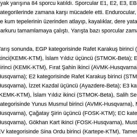
yak yarışına 84 sporcu katıldı. Sporcular E1, E2, E3, 
ategorilerinde zamana karşı mücadele etti. Endurocular, tr
e kum tepelerinin üzerinden atlayıp, kayalıklar, dere yat
arkuru tamamlamaya çalıştı. Yarışta bazı sporcular zam
arış sonunda, EGP kategorisinde Rafet Karakuş birinc
kinci(KEMK-KTM), İslam Yıldız üçüncü (STMOK-Beta); 
irinci (KEMK-KTM), Fırat Şahin ikinci (AVMK-Husqvarna
usqvarna); E2 kategorisinde Rafet Karakuş birinci (ST
usqvarna), İzzet Kazdal üçüncü (Ayazdere-Beta); E3 kat
KEMK-KTM), İslam Yıldız ikinci (STMOK-Beta), Salih S
ategorisinde Yunus Musmul birinci (AVMK-Husqvarna), 
usqvarna), Çağatay Şirin üçüncü (FOSK-KTM); EC kateg
usqvarna), Gökhan Kart ikinci (FOSK-Husqvarna), Mus
V kategorisinde Sina Ordu birinci (Kartepe-KTM), Tamer