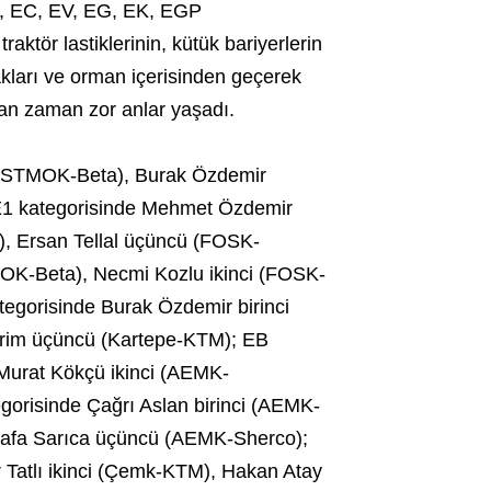
EB, EC, EV, EG, EK, EGP
aktör lastiklerinin, kütük bariyerlerin
akları ve orman içerisinden geçerek
an zaman zor anlar yaşadı.
i (STMOK-Beta), Burak Özdemir
E1 kategorisinde Mehmet Özdemir
), Ersan Tellal üçüncü (FOSK-
MOK-Beta), Necmi Kozlu ikinci (FOSK-
egorisinde Burak Özdemir birinci
erim üçüncü (Kartepe-KTM); EB
Murat Kökçü ikinci (AEMK-
orisinde Çağrı Aslan birinci (AEMK-
tafa Sarıca üçüncü (AEMK-Sherco);
 Tatlı ikinci (Çemk-KTM), Hakan Atay