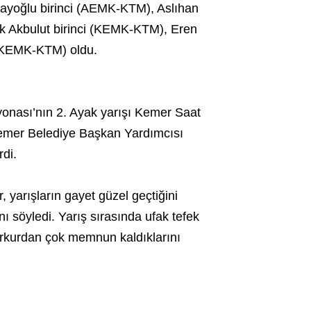
ayoğlu birinci (AEMK-KTM), Aslıhan
ak Akbulut birinci (KEMK-KTM), Eren
(KEMK-KTM) oldu.
onası’nın 2. Ayak yarışı Kemer Saat
ı Kemer Belediye Başkan Yardımcısı
di.
arışların gayet güzel geçtiğini
ını söyledi. Yarış sırasında ufak tefek
arkurdan çok memnun kaldıklarını