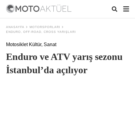
ANASAYFA
MOTORSPORLARI
ENDURO, OFF-ROAD, CROSS YARIŞLARI
Motosiklet Kültür, Sanat
Typ
your
Enduro ve ATV yarış sezonu
sear
quer
and
İstanbul’da açılıyor
hit
ente