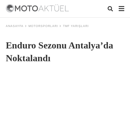
ANASAYFA
MOTORSPORLARI
TMF YARIŞLARI
Enduro Sezonu Antalya’da
Typ
your
sear
Noktalandı
quer
and
hit
ente