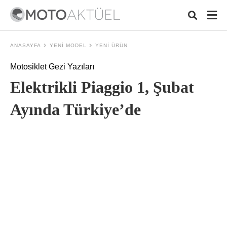
ANASAYFA
YENI MODEL
YENI ÜRÜN
Motosiklet Gezi Yazıları
Typ
Elektrikli Piaggio 1, Şubat
your
sea
que
Ayında Türkiye’de
and
hit
ente