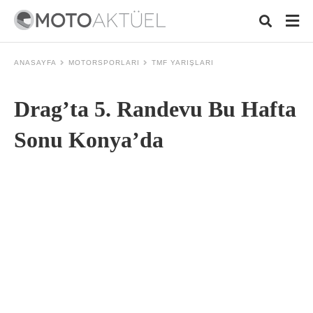
ANASAYFA
MOTORSPORLARI
TMF YARIŞLARI
Drag’ta 5. Randevu Bu Hafta
Typ
your
sea
Sonu Konya’da
que
and
hit
ente