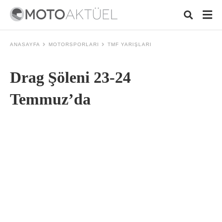
ANASAYFA
MOTORSPORLARI
TMF YARIŞLARI
Drag Şöleni 23-24
Typ
your
sear
Temmuz’da
quer
and
hit
ente