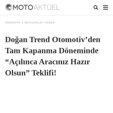
ANASAYFA
MOTOSIKLET HABER
Doğan Trend Otomotiv’den
Typ
your
sear
Tam Kapanma Döneminde
quer
and
“Açılınca Aracınız Hazır
hit
ente
Olsun” Teklifi!