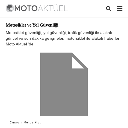
Motosiklet ve Yol Güvenliği
Motosiklet güvenliği, yol güvenliği, trafik güvenliği ile alakalı
güncel ve son dakika gelişmeler, motorsiklet ile alakalı haberler
Moto Aktüel ‘de.
Typ
your
sear
quer
and
hit
ente
Custom Motosiklet