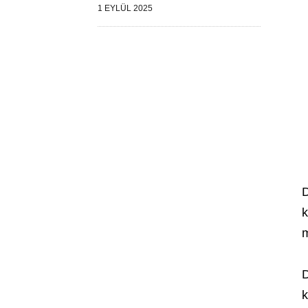
1 EYLÜL 2025
D
k
m
D
k