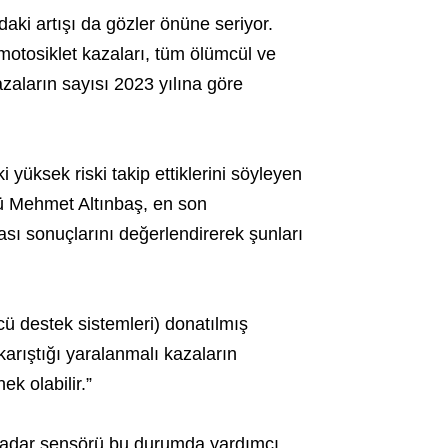
aki artışı da gözler önüne seriyor.
motosiklet kazaları, tüm ölümcül ve
azaların sayısı 2023 yılına göre
 yüksek riski takip ettiklerini söyleyen
rü Mehmet Altınbaş, en son
sı sonuçlarını değerlendirerek şunları
cü destek sistemleri) donatılmış
karıştığı yaralanmalı kazaların
ek olabilir.”
’ radar sensörü bu durumda yardımcı