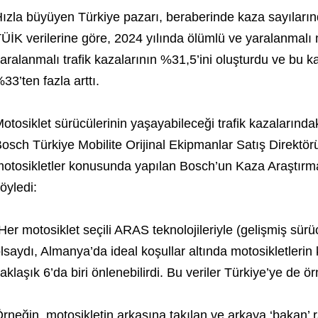
ızla büyüyen Türkiye pazarı, beraberinde kaza sayılarınd
ÜİK verilerine göre, 2024 yılında ölümlü ve yaralanmalı 
aralanmalı trafik kazalarının %31,5’ini oluşturdu ve bu k
33’ten fazla arttı.
otosiklet sürücülerinin yaşayabileceği trafik kazalarındaki
osch Türkiye Mobilite Orijinal Ekipmanlar Satış Direktö
otosikletler konusunda yapılan Bosch’un Kaza Araştırma
öyledi:
Her motosiklet seçili ARAS teknolojileriyle (gelişmiş sürü
lsaydı, Almanya’da ideal koşullar altında motosikletlerin 
aklaşık 6’da biri önlenebilirdi. Bu veriler Türkiye’ye de örn
rneğin, motosikletin arkasına takılan ve arkaya ‘bakan