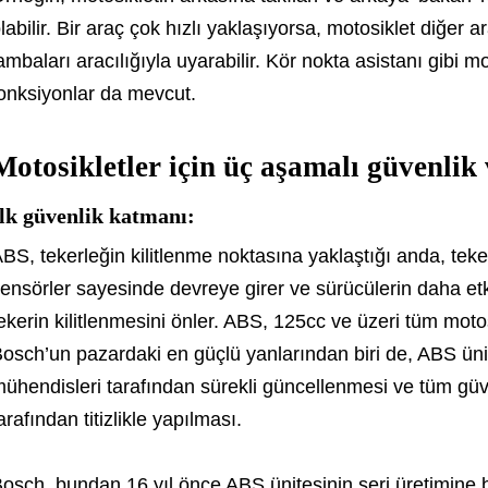
labilir. Bir araç çok hızlı yaklaşıyorsa, motosiklet diğer 
ambaları aracılığıyla uyarabilir. Kör nokta asistanı gibi 
onksiyonlar da mevcut.
Motosikletler için üç aşamalı güvenlik 
lk güvenlik katmanı:
BS, tekerleğin kilitlenme noktasına yaklaştığı anda, tek
ensörler sayesinde devreye girer ve sürücülerin daha et
ekerin kilitlenmesini önler. ABS, 125cc ve üzeri tüm moto
osch’un pazardaki en güçlü yanlarından biri de, ABS üni
ühendisleri tarafından sürekli güncellenmesi ve tüm güve
arafından titizlikle yapılması.
osch, bundan 16 yıl önce ABS ünitesinin seri üretimine 