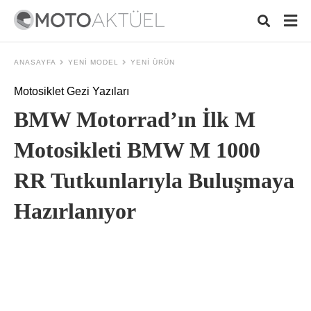
ANASAYFA
YENI MODEL
YENI ÜRÜN
Motosiklet Gezi Yazıları
Typ
BMW Motorrad’ın İlk M
your
sear
quer
Motosikleti BMW M 1000
and
hit
RR Tutkunlarıyla Buluşmaya
ente
Hazırlanıyor