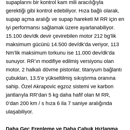
supaplarını bir kontrol kam mili aracılığıyla
gerektiği gibi kontrol edebiliyor. Hıza bağlı olarak,
supap açma aralığı ve supap hareketi M RR için en
iyi performansı sağlamak üzere ayarlanabiliyor.
15.100 dev/dk devir çevirebilen motor 212 bg’lik
maksimum gücünü 14.500 dev/dk’da veriyor, 113
Nm’lik maksimum torkunu ise 11.000 dev/dk’da
sunuyor. RR’ın modifiye edilmiş versiyonu olan
motor, 2 halkalı dövme pistonlar, titanyum bağlantı
çubukları, 13.5’e yükseltilmiş sıkıştırma oranına
sahip. Özel Akrapovic egzoz sistemi ve karbon
jantlarıyla RR’dan 5 kg daha hafif olan M RR,
0’dan 200 km / s hıza 6 ila 7 saniye aralığında
ulaşabiliyor.
Daha Geç Frenleme ve Daha Çabuk Hızlanma