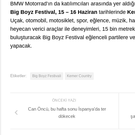
BMW Motorrad’ın da katılımcıları arasında yer aldığı T
Big Boyz Festival, 15 – 16 Haziran
tarihlerinde
Ke
Uçak, otomobil, motosiklet, spor, eğlence, müzik, ha
heyecan verici araçlar ile deneyimleri, 15 bin metrek
buluşturacak Big Boyz Festival eğlenceli partilere ve
yapacak.
Etiketler:
Big Boyz Festivali
Kemer Country
ÖNCEKI YAZI
Can Öncü, bu hafta sonu İspanya’da ter
dökecek
şa