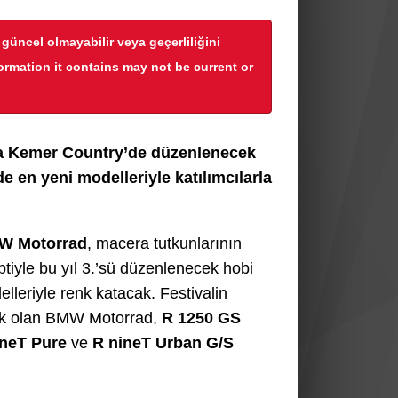
r güncel olmayabilir veya geçerliliğini
formation it contains may not be current or
nda Kemer Country’de düzenlenecek
e en yeni modelleriyle katılımcılarla
W Motorrad
, macera tutkunlarının
ptiyle bu yıl 3.’sü düzenlenecek hobi
elleriyle renk katacak. Festivalin
acak olan BMW Motorrad,
R 1250 GS
ineT Pure
ve
R nineT Urban G/S