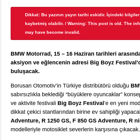
Dikkat: Bu yazının yayın tarihi eskidir. İçindeki bilgile
kaybetmiş olabilir. / Warning: This post is old. The in
may have become invalid.
BMW
Motorrad, 15 – 16 Haziran tarihleri arası
aksiyon ve eğlencenin adresi Big Boyz Festival’d
buluşacak.
Borusan Otomotiv’in Türkiye distribütörü olduğu
BM
sabırsızlıkla beklediği “büyüklere oyuncaklar” konse
ve aktivite festivali
Big Boyz Festival
’e en yeni mod
dikkat çekici stantlarından birine ev sahipliği yap
Adventure, R 1250 GS, F 850 GS Adventure, R n
modelleriyle motosiklet severlerin karşısına çıkacak.