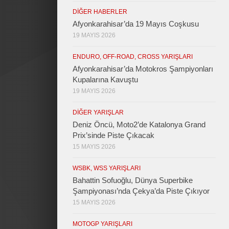
DIĞER HABERLER
Afyonkarahisar’da 19 Mayıs Coşkusu
19 MAYIS 2026
ENDURO, OFF-ROAD, CROSS YARIŞLARI
Afyonkarahisar’da Motokros Şampiyonları
Kupalarına Kavuştu
19 MAYIS 2026
DIĞER YARIŞLAR
Deniz Öncü, Moto2’de Katalonya Grand
Prix’sinde Piste Çıkacak
15 MAYIS 2026
WSBK, WSS YARIŞLARI
Bahattin Sofuoğlu, Dünya Superbike
Şampiyonası’nda Çekya’da Piste Çıkıyor
15 MAYIS 2026
MOTOGP YARIŞLARI