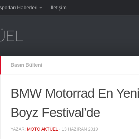
sporları Haberleri
İletişim
Basın Bülteni
BMW Motorrad En Yeni 
Boyz Festival’de
YAZAR:
MOTO AKTÜEL
·
13 HAZIRAN 2019