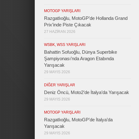
MOTOGP YARIŞLARI
Razgatlıoğlu, MotoGP’de Hollanda Grand
Prix’inde Piste Çıkacak
27 HAZIRAN 2026
WSBK, WSS YARIŞLARI
Bahattin Sofuoğlu, Dünya Superbike
Şampiyonası’nda Aragon Etabında
Yarışacak
29 MAYIS 2026
DIĞER YARIŞLAR
Deniz Öncü, Moto2’de İtalya’da Yarışacak
29 MAYIS 2026
MOTOGP YARIŞLARI
Razgatlıoğlu, MotoGP’de İtalya’da
Yarışacak
29 MAYIS 2026