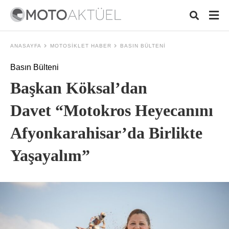
ANASAYFA
MOTOSIKLET HABER
BASIN BÜLTENI
Basın Bülteni
Typ
Başkan Köksal’dan
your
sear
quer
Davet “Motokros Heyecanını
and
hit
Afyonkarahisar’da Birlikte
ente
Yaşayalım”