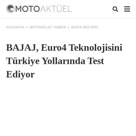
ANASAYFA
MOTOSIKLET HABER
BASIN BÜLTENI
BAJAJ, Euro4 Teknolojisini
Typ
your
sear
Türkiye Yollarında Test
quer
and
Ediyor
hit
ente