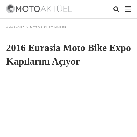
ANASAYFA
MOTOSIKLET HABER
2016 Eurasia Moto Bike Expo
Typ
your
sea
Kapılarını Açıyor
que
and
hit
ente