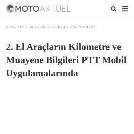
ANASAYFA
MOTOSIKLET HABER
BASIN BÜLTENI
2. El Araçların Kilometre ve
Typ
your
sear
Muayene Bilgileri PTT Mobil
quer
and
Uygulamalarında
hit
ente