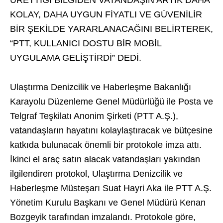
ÜRETTİĞİ BİLGİDEN VATANDAŞIN ARTIK DAHA
KOLAY, DAHA UYGUN FİYATLI VE GÜVENİLİR
BİR ŞEKİLDE YARARLANACAĞINI BELİRTEREK,
“PTT, KULLANICI DOSTU BİR MOBİL
UYGULAMA GELİŞTİRDİ” DEDİ.
Ulaştırma Denizcilik ve Haberleşme Bakanlığı
Karayolu Düzenleme Genel Müdürlüğü ile Posta ve
Telgraf Teşkilatı Anonim Şirketi (PTT A.Ş.),
vatandaşların hayatını kolaylaştıracak ve bütçesine
katkıda bulunacak önemli bir protokole imza attı.
İkinci el araç satın alacak vatandaşları yakından
ilgilendiren protokol, Ulaştırma Denizcilik ve
Haberleşme Müsteşarı Suat Hayri Aka ile PTT A.Ş.
Yönetim Kurulu Başkanı ve Genel Müdürü Kenan
Bozgeyik tarafından imzalandı. Protokole göre,