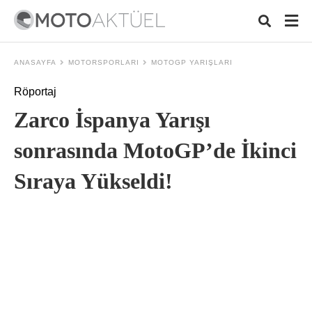
ANASAYFA
MOTORSPORLARI
MOTOGP YARIŞLARI
Röportaj
Typ
Zarco İspanya Yarışı
your
sear
quer
sonrasında MotoGP’de İkinci
and
hit
Sıraya Yükseldi!
ente