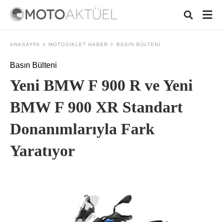
ANASAYFA
MOTOSIKLET HABER
BASIN BÜLTENI
Basın Bülteni
Typ
Yeni BMW F 900 R ve Yeni
your
sear
quer
BMW F 900 XR Standart
and
hit
Donanımlarıyla Fark
ente
Yaratıyor