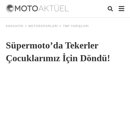
ANASAYFA
MOTORSPORLARI
TMF YARIŞLARI
Süpermoto’da Tekerler
Typ
your
sear
Çocuklarımız İçin Döndü!
quer
and
hit
ente