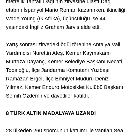
metrelik Tahtalı Dağı’nın zirvesine ulaştı.Dağ
etabını İspanyol Mario Roman kazanırken, ikinciliği
Wade Young (G.Afrika), üçüncülüğü ise 44
yaşındaki İngiliz Graham Jarvis elde etti.
Yarış sonrası zirvedeki ödül törenine Antalya Vali
Yardımcısı Nurettin Ateş, Kemer Kaymakamı
Murtaza Dayanç, Kemer Belediye Başkanı Necati
Topaloğlu, İlçe Jandarma Komutanı Yüzbaşı
Ramazan Ergel, İlçe Emniyet Müdürü Deniz
Yılmaz, Kemer Enduro Motosiklet Kulübü Başkanı
Semih Özdemir ve davetliler katıldı.
8 TÜRK ALTIN MADALYAYA UZANDI
28 ülkeden 260 sporcunun katılımı ile yapılan Sea