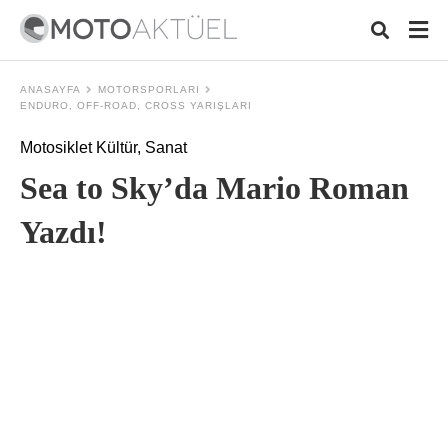
ANASAYFA
MOTORSPORLARI
ENDURO, OFF-ROAD, CROSS YARIŞLARI
Motosiklet Kültür, Sanat
Typ
your
Sea to Sky’da Mario Roman
sear
quer
and
Yazdı!
hit
ente