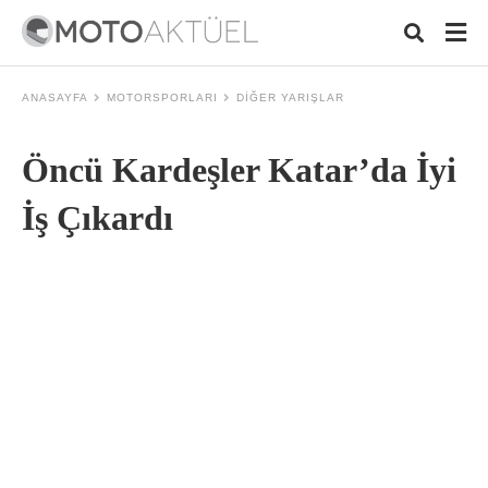
ANASAYFA
MOTORSPORLARI
DIĞER YARIŞLAR
Öncü Kardeşler Katar’da İyi
Typ
your
sear
İş Çıkardı
quer
and
hit
ente