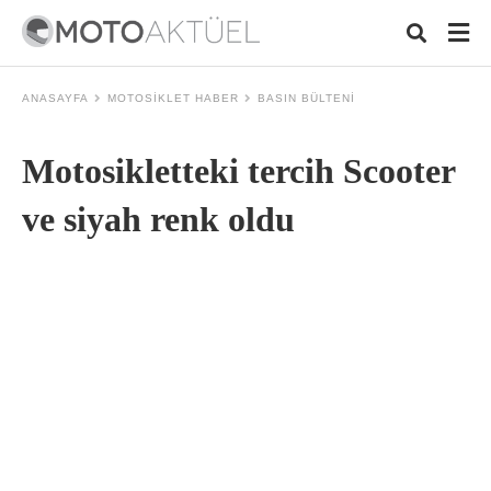
ANASAYFA
MOTOSIKLET HABER
BASIN BÜLTENI
Motosikletteki tercih Scooter
Typ
your
sear
ve siyah renk oldu
quer
and
hit
ente