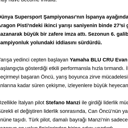
ünya Supersport Şampiyonası’nın İspanya ayağında
ragon Pisti’ndeki ikinci yarışı saniyenin binde 27’si 
azanarak büyük bir zafere imza attı. Sezonun 6. galib
ampiyonluk yolundaki iddiasını sürdürdü.
arışa yedinci cepten başlayan
Yamaha BLU CRU Evan
aşlangıçta gösterdiği etkili performansla hızla tırmandı. İ
eçirmeyi başaran Öncü, yarış boyunca zirve mücadelesi
nlarına kadar süren çekişme, izleyenlere büyük heyecan 
zellikle İtalyan pilot
Stefano Manzi
ile girdiği liderlik m
ürekli el değiştiren liderlik sonrasında, Can Öncü’nün ya
nüne taşıdı. Türk pilot, damalı bayrağı Manzi’nin sadec