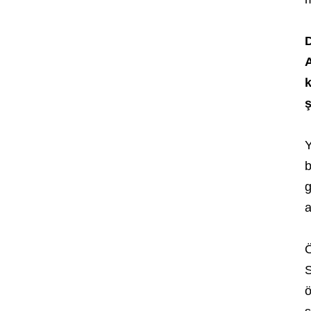
D
A
k
ş
Y
b
g
a
Ö
S
ö