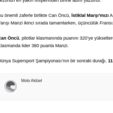
ezonun en yakın finişlerinden birine adını yazdırdı.
u önemli zaferle birlikte Can Öncü,
İstiklal Marşı’mızı
Ar
arışı Manzi ikinci sırada tamamlarken, üçüncülük Frans
Can Öncü
, pilotlar klasmanında puanını 320’ye yükselter
lasmanda lider 380 puanla Manzi.
ünya Supersport Şampiyonası’nın bir sonraki durağı,
11
Moto Aktüel