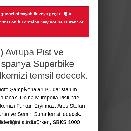
r güncel olmayabilir veya geçerliliğini
formation it contains may not be current or
) Avrupa Pist ve
 İspanya Süperbike
kemizi temsil edecek.
to Şampiyonaları Bulgaristan’ın
pılacak. Dolna Mitropolia Pisti’nde
emizi Furkan Eryılmaz, Ares Stefan
orun ve Semih Suna temsil edecek.
iderliğini sürdürürken, SBKS 1000