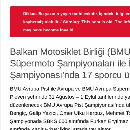
Dikkat: Bu yazının yayın tarihi eskidir. İçindeki bilgile
kaybetmiş olabilir. / Warning: This post is old. The in
may have become invalid.
Balkan Motosiklet Birliği (BMU
Süpermoto Şampiyonaları ile
Şampiyonası’nda 17 sporcu ül
BMU Avrupa Pist ile Avrupa ve BMU Avrupa Supermo
Pleven şehrinde 31 Ağustos – 1 Eylül tarihlerinde ya
düzenlenecek BMU Avrupa Pist Şampiyonası’nda ülk
Bengiç, Galip Yazıcı, Ömer Utku Karpuz, Mehmet T
Şampiyonada SBKS 600 sınıfında Furkan Eryılmaz l
sınıfında Kadir Erbay ikinci sırada yer alıyor.