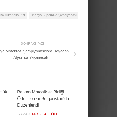
na Mitropolia Pisti
İspanya Superbike Şampiyonası
SONRAKI YAZI
ya Motokros Şampiyonası’nda Heyecan
Afyon’da Yaşanacak
tlük
Balkan Motosiklet Birliği
Ödül Töreni Bulgaristan’da
Düzenlendi
YAZAR:
MOTO AKTÜEL