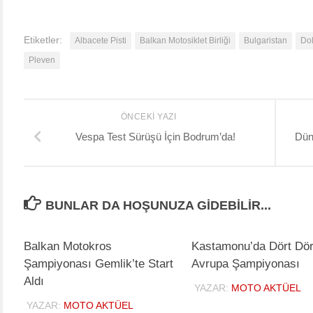
Etiketler:
Albacete Pisti
Balkan Motosiklet Birliği
Bulgaristan
Dol
Pleven
ÖNCEKI YAZI
Vespa Test Sürüşü İçin Bodrum’da!
Dün
BUNLAR DA HOŞUNUZA GIDEBILIR...
Balkan Motokros
Kastamonu’da Dört Dör
Şampiyonası Gemlik’te Start
Avrupa Şampiyonası
Aldı
YAZAR:
MOTO AKTÜEL
YAZAR:
MOTO AKTÜEL