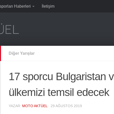
sporları Haberleri
İletişim
Diğer Yarışlar
17 sporcu Bulgaristan 
ülkemizi temsil edecek
YAZAR:
MOTO AKTÜEL
·
29 AĞUSTOS 2019