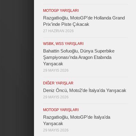
MOTOGP YARIŞLARI
Razgatlıoğlu, MotoGP’de Hollanda Grand
Prix’inde Piste Çıkacak
27 HAZIRAN 2026
WSBK, WSS YARIŞLARI
Bahattin Sofuoğlu, Dünya Superbike
Şampiyonası’nda Aragon Etabında
Yarışacak
29 MAYIS 2026
DIĞER YARIŞLAR
Deniz Öncü, Moto2’de İtalya’da Yarışacak
29 MAYIS 2026
MOTOGP YARIŞLARI
Razgatlıoğlu, MotoGP’de İtalya’da
Yarışacak
29 MAYIS 2026