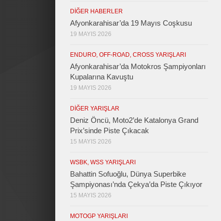
DIĞER HABERLER
Afyonkarahisar’da 19 Mayıs Coşkusu
19 MAYIS 2026
ENDURO, OFF-ROAD, CROSS YARIŞLARI
Afyonkarahisar’da Motokros Şampiyonları
Kupalarına Kavuştu
19 MAYIS 2026
DIĞER YARIŞLAR
Deniz Öncü, Moto2’de Katalonya Grand
Prix’sinde Piste Çıkacak
15 MAYIS 2026
WSBK, WSS YARIŞLARI
Bahattin Sofuoğlu, Dünya Superbike
Şampiyonası’nda Çekya’da Piste Çıkıyor
15 MAYIS 2026
MOTOGP YARIŞLARI